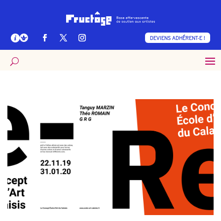
DEVIENS ADHÉRENT·E !