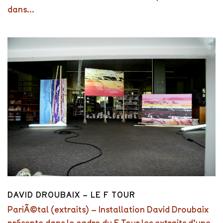
dans...
DAVID DROUBAIX – LE F TOUR
PariÃ©tal (extraits) – Installation David Droubaix