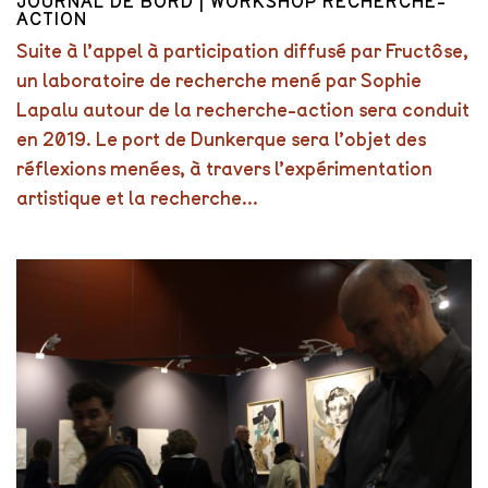
JOURNAL DE BORD | WORKSHOP RECHERCHE-
ACTION
Suite à l’appel à participation diffusé par Fructôse,
un laboratoire de recherche mené par Sophie
Lapalu autour de la recherche-action sera conduit
en 2019. Le port de Dunkerque sera l’objet des
réflexions menées, à travers l’expérimentation
artistique et la recherche...