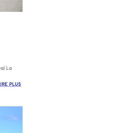
val La
LIRE PLUS