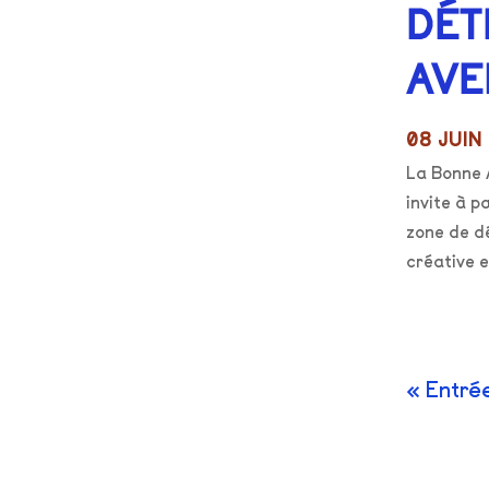
DÉT
AVE
08 JUIN
La Bonne A
invite à p
zone de dé
créative e
« Entré