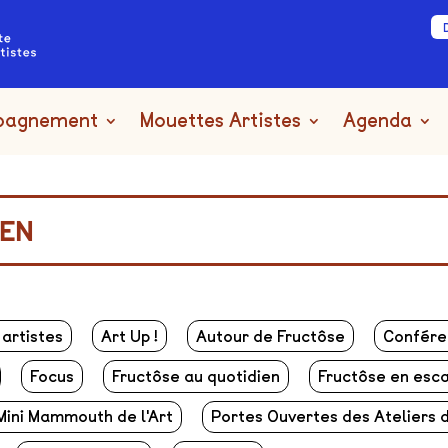
pagnement
Mouettes Artistes
Agenda
IEN
 artistes
Art Up !
Autour de Fructôse
Confére
Focus
Fructôse au quotidien
Fructôse en esc
Mini Mammouth de l'Art
Portes Ouvertes des Ateliers d