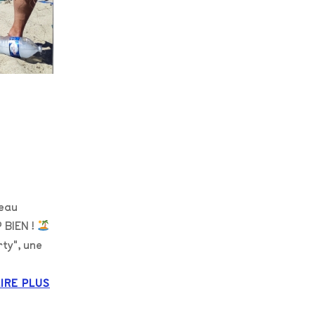
veau
 BIEN !
rty", une
LIRE PLUS