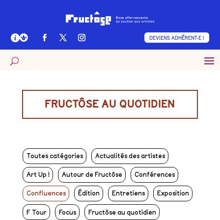
DEVIENS ADHÉRENT·E !
FRUCTÔSE AU QUOTIDIEN
Toutes catégories
Actualités des artistes
Art Up !
Autour de Fructôse
Conférences
Confluences
Édition
Entretiens
Exposition
F Tour
Focus
Fructôse au quotidien