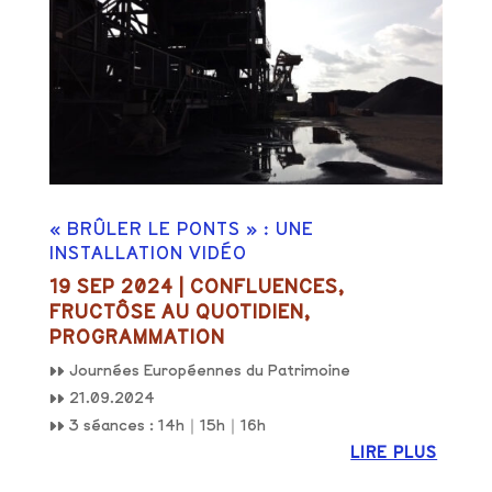
« BRÛLER LE PONTS » : UNE
INSTALLATION VIDÉO
19 SEP 2024
|
CONFLUENCES
,
FRUCTÔSE AU QUOTIDIEN
,
PROGRAMMATION
▸▸ Journées Européennes du Patrimoine
▸▸ 21.09.2024
▸▸ 3 séances : 14h｜15h｜16h
LIRE PLUS