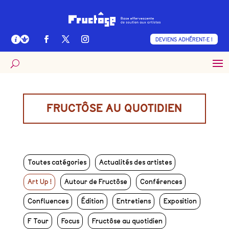
DEVIENS ADHÉRENT·E !
FRUCTÔSE AU QUOTIDIEN
Toutes catégories
Actualités des artistes
Art Up !
Autour de Fructôse
Conférences
Confluences
Édition
Entretiens
Exposition
F Tour
Focus
Fructôse au quotidien