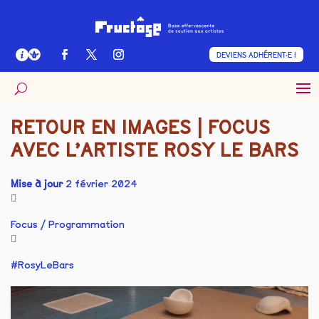
DEVIENS ADHÉRENT·E !
RETOUR EN IMAGES | FOCUS
AVEC L’ARTISTE ROSY LE BARS
Mise à jour
2 février 2024
Focus
/
Programmation
RosyLeBars