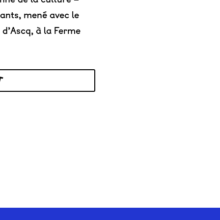
éants, mené avec le
e d’Ascq, à la Ferme
T