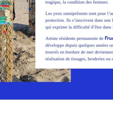
tragique, la condition des femmes.
Les yeux omniprésents sont pour l’a
protection. Ils s’inscrivent dans une
qui exprime la difficulté d’être dan
Fru
Artiste résidente permanente de
développe depuis quelques années un 
trouvés en bordure de mer deviennen
réalisation de tissages, broderies ou 