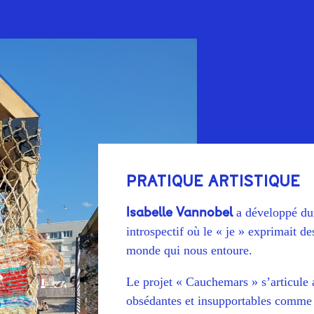
PRATIQUE ARTISTIQUE
Isabelle Vannobel
a développé dur
introspectif où le « je » exprimait de
monde qui nous entoure.
Le projet « Cauchemars » s’articule 
obsédantes et insupportables comme l