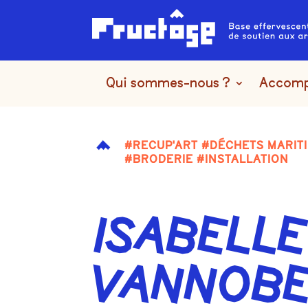
Qui sommes-nous ?
Accom
#RECUP'ART #DÉCHETS MARIT
#BRODERIE #INSTALLATION
ISABELLE
VANNOBE