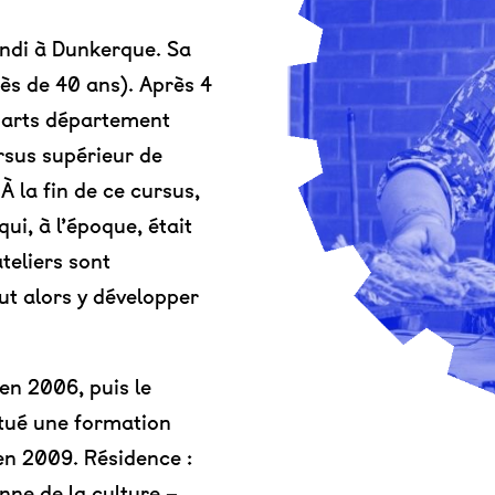
ndi à Dunkerque. Sa
rès de 40 ans). Après 4
-arts département
rsus supérieur de
À la fin de ce cursus,
qui, à l’époque, était
ateliers sont
ut alors y développer
en 2006, puis le
ctué une formation
en 2009. Résidence :
nne de la culture –