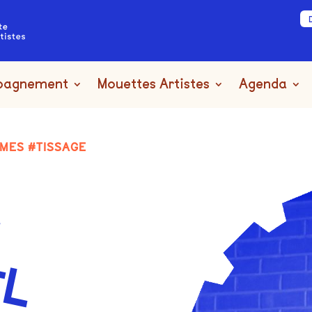
pagnement
Mouettes Artistes
Agenda
IMES #TISSAGE
L