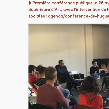
▶︎ Première conférence publique le 26 avr
Supérieure d’Art, avec l’intervention d
sociales :
agenda/conference-de-hugue