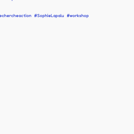
echercheaction
SophieLapalu
workshop