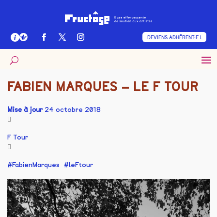
DEVIENS ADHÉRENT·E !
FABIEN MARQUES – LE F TOUR
Mise à jour
24 octobre 2018
F Tour
FabienMarques
leFtour