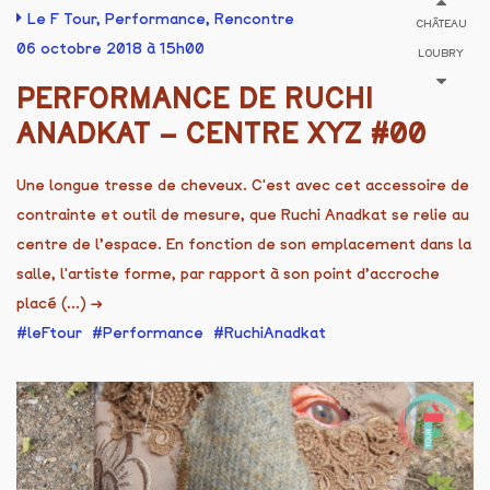
Le F Tour
,
Performance
,
Rencontre
CHÂTEAU
06 octobre 2018 à 15h00
LOUBRY
PERFORMANCE DE RUCHI
ANADKAT – CENTRE XYZ #00
Une longue tresse de cheveux. C'est avec cet accessoire de
contrainte et outil de mesure, que Ruchi Anadkat se relie au
centre de l’espace. En fonction de son emplacement dans la
salle, l'artiste forme, par rapport à son point d’accroche
placé (...)
→
leFtour
Performance
RuchiAnadkat