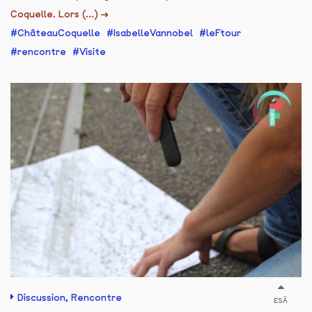
Coquelle. Lors (...)
→
ChâteauCoquelle
IsabelleVannobel
leFtour
rencontre
Visite
Discussion
,
Rencontre
ESÄ