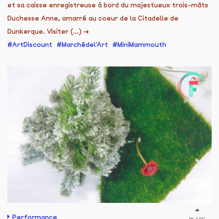
et sa caisse enregistreuse à bord du majestueux trois-mâts
Duchesse Anne, amarré au coeur de la Citadelle de
Dunkerque. Visiter (...)
→
ArtDiscount
Marchédel'Art
MiniMammouth
Performance