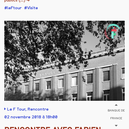
publics (...)
→
leFtour
Visite
Le F Tour
,
Rencontre
BANQUE DE
02 novembre 2018 à 18h00
FRANCE