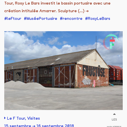
Tour, Rosy Le Bars investit le bassin portuaire avec une
création intitulée Amarrer. Sculpture (...)
→
leFtour
MuséePortuaire
rencontre
RosyLeBars
Le F Tour
,
Visites
LES
15 septembre → 16 septembre 2018