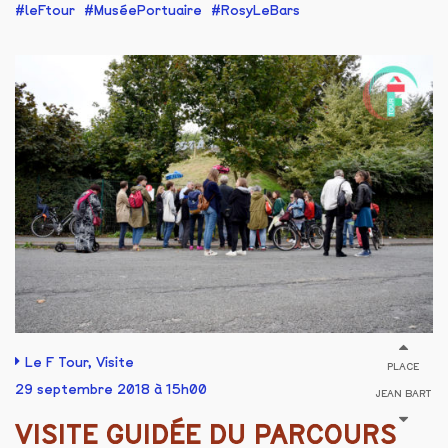
leFtour
MuséePortuaire
RosyLeBars
Le F Tour
,
Visite
PLACE
29 septembre 2018 à 15h00
JEAN BART
VISITE GUIDÉE DU PARCOURS