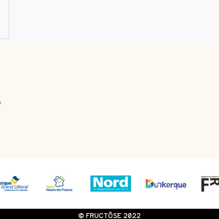
e
© FRUCTÔSE 2022