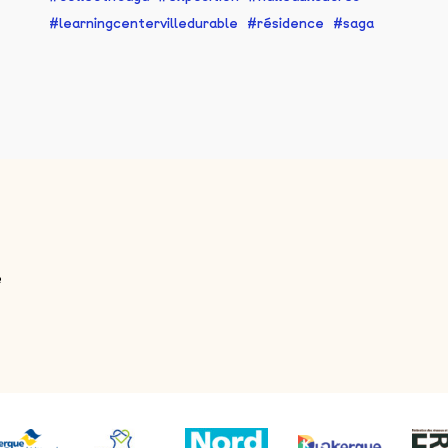
learningcentervilledurable
résidence
saga
e