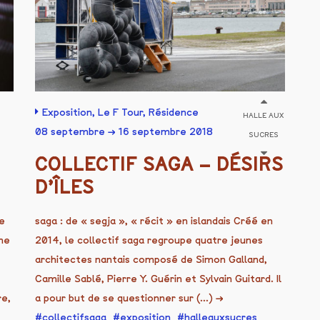
Exposition
,
Le F Tour
,
Résidence
HALLE AUX
08 septembre → 16 septembre 2018
SUCRES
COLLECTIF SAGA – DÉSIRS
D’ÎLES
e
saga : de « segja », « récit » en islandais Créé en
me
2014, le collectif saga regroupe quatre jeunes
architectes nantais composé de Simon Galland,
Camille Sablé, Pierre Y. Guérin et Sylvain Guitard. Il
re,
a pour but de se questionner sur (...)
→
collectifsaga
exposition
halleauxsucres