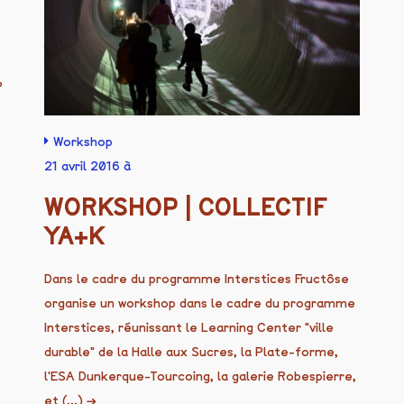
°
Workshop
21 avril 2016 à
WORKSHOP | COLLECTIF
YA+K
Dans le cadre du programme Interstices Fructôse
organise un workshop dans le cadre du programme
Interstices, réunissant le Learning Center "ville
durable" de la Halle aux Sucres, la Plate-forme,
l'ESA Dunkerque-Tourcoing, la galerie Robespierre,
et (...)
→