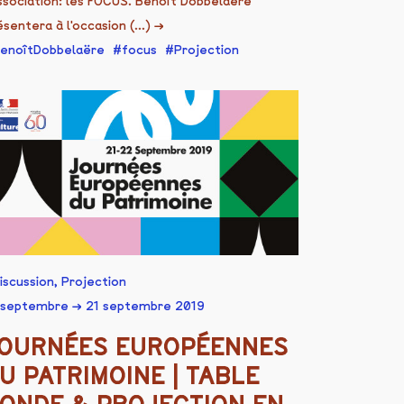
association: les FOCUS. Benoît Dobbelaëre
ésentera à l'occasion (...)
→
enoîtDobbelaëre
focus
Projection
iscussion
,
Projection
 septembre → 21 septembre 2019
OURNÉES EUROPÉENNES
U PATRIMOINE | TABLE