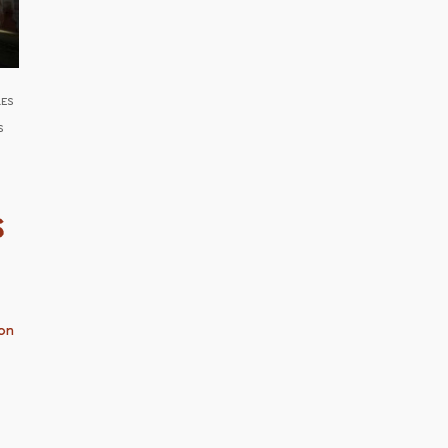
LES
S
S
on