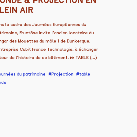
ONDE & PROJECTION EN
LEIN AIR
ns le cadre des Journées Européennes du
trimoine, Fructôse invite l’ancien locataire du
ngar des Mouettes du môle 1 de Dunkerque,
entreprise Cubit France Technologie, à échanger
tour de l’histoire de ce bâtiment. ▸▸ TABLE (...)
ournées du patrimoine
Projection
table
nde