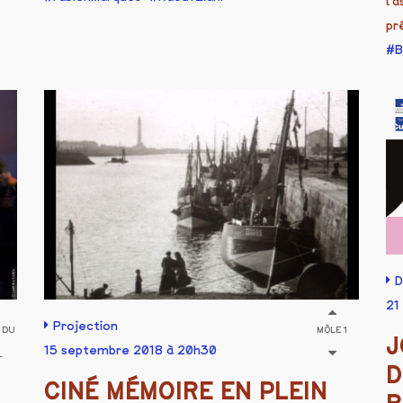
l'
pr
B
D
21
Projection
 DU
MÔLE 1
J
15 septembre 2018 à 20h30
L
D
CINÉ MÉMOIRE EN PLEIN