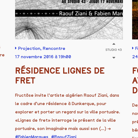
à
Projection
,
Rencontre
F
STUDIO 43
ère
17 novembre 2016 à 19h00
24
RÉSIDENCE LIGNES DE
F
FRET
A
D
Fructôse invite l’artiste algérien Raouf Ziani, dans
le cadre d’une résidence à Dunkerque, pour
De
explorer et porter un regard sur la ville portuaire.
no
«Lignes de fret» interroge le présent de la ville
pr
portuaire, son imaginaire mais aussi son (...)
→
bé
FabienMarques
RaoufZiani