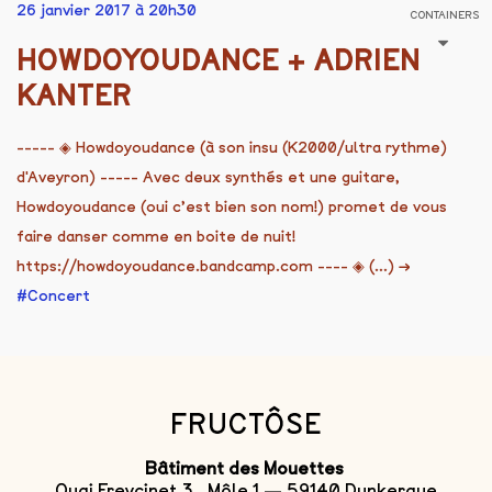
26 janvier 2017 à 20h30
CONTAINERS
HOWDOYOUDANCE + ADRIEN
KANTER
----- ◈ Howdoyoudance (à son insu (K2000/ultra rythme)
d'Aveyron) ----- Avec deux synthés et une guitare,
Howdoyoudance (oui c’est bien son nom!) promet de vous
faire danser comme en boite de nuit!
https://howdoyoudance.bandcamp.com ---- ◈ (...)
→
Concert
FRUCTÔSE
Bâtiment des Mouettes
Quai Freycinet 3 , Môle 1 — 59140 Dunkerque