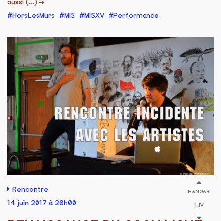
aussi (...)
→
HorsLesMurs
MIS
MISXV
Performance
Rencontre
HANGAR
14 juin 2017 à 20h00
4.IV