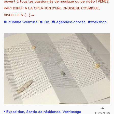
ouvert à tous les passionnés de musique ou de vidéo ! VENEZ
PARTICIPER A LA CREATION D'UNE CROISIERE COSMIQUE,
VISUELLE & (...)
→
LaBonneAventure
LBA
LégendesSonores
workshop
Exposition
,
Sortie de résidence
,
Vernissage
FRAC NPDC