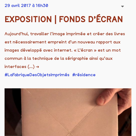
29 avril 2017 à 16h30
EXPOSITION | FONDS D’ÉCRAN
Aujourd’hui, travailler l’image imprimée et créer des livres
est nécessairement empreint d’un nouveau rapport aux
images développé avec internet. « L’écran » est un mot
commun à la technique de la sérigraphie ainsi qu’aux
interfaces (...)
→
LaFabriqueDesObjetsImprimés
résidence