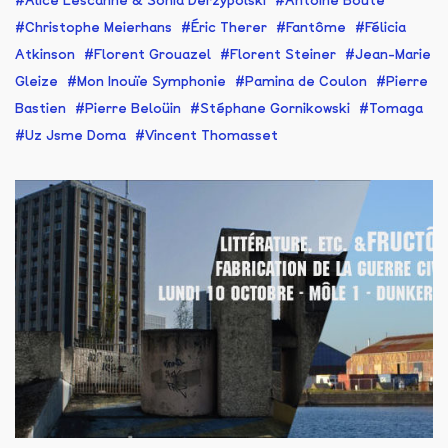
Alice Lescanne & Sonia Derzypolski
Antoine Boute
Christophe Meierhans
Éric Therer
Fantôme
Félicia
Atkinson
Florent Grouazel
Florent Steiner
Jean-Marie
Gleize
Mon Inouïe Symphonie
Pamina de Coulon
Pierre
Bastien
Pierre Beloüin
Stéphane Gornikowski
Tomaga
Uz Jsme Doma
Vincent Thomasset