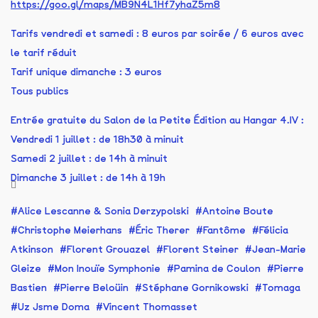
https://goo.gl/maps/MB9N4L1Hf7yhaZ5m8
Tarifs vendredi et samedi : 8 euros par soirée / 6 euros avec
le tarif réduit
Tarif unique dimanche : 3 euros
Tous publics
Entrée gratuite du Salon de la Petite Édition au Hangar 4.IV :
Vendredi 1 juillet : de 18h30 à minuit
Samedi 2 juillet : de 14h à minuit
Dimanche 3 juillet : de 14h à 19h
Alice Lescanne & Sonia Derzypolski
Antoine Boute
Christophe Meierhans
Éric Therer
Fantôme
Félicia
Atkinson
Florent Grouazel
Florent Steiner
Jean-Marie
Gleize
Mon Inouïe Symphonie
Pamina de Coulon
Pierre
Bastien
Pierre Beloüin
Stéphane Gornikowski
Tomaga
Uz Jsme Doma
Vincent Thomasset