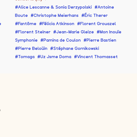
Alice Lescanne & Sonia Derzypolski
Antoine
Boute
Christophe Meierhans
Éric Therer
e
Fantôme
Félicia Atkinson
Florent Grouazel
Florent Steiner
Jean-Marie Gleize
Mon Inouïe
Symphonie
Pamina de Coulon
Pierre Bastien
Pierre Beloüin
Stéphane Gornikowski
Tomaga
Uz Jsme Doma
Vincent Thomasset
e