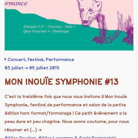
Concert
,
Festival
,
Performance
03 juillet → 05 juillet 2015
MON INOUÏE SYMPHONIE #13
C’est la treizième fois que nous vous invitons à Mon Inouïe
Symphonie, festival de performance et salon de la petite
édition hors format/formatage ! Ce petit événement a la
peau dure et peu chagrine. Nous avons coutume, pour nous
résumer et (...)
→