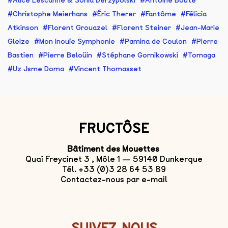
Alice Lescanne & Sonia Derzypolski
Antoine Boute
Christophe Meierhans
Éric Therer
Fantôme
Félicia
Atkinson
Florent Grouazel
Florent Steiner
Jean-Marie
Gleize
Mon Inouïe Symphonie
Pamina de Coulon
Pierre
Bastien
Pierre Beloüin
Stéphane Gornikowski
Tomaga
Uz Jsme Doma
Vincent Thomasset
FRUCTÔSE
Bâtiment des Mouettes
Quai Freycinet 3 , Môle 1 — 59140 Dunkerque
Tél. +33 (0)3 28 64 53 89
Contactez-nous par e-mail
SUIVEZ-NOUS