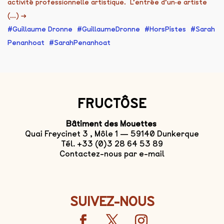
activité professionnelle artistique. L’entrée d’un·e artiste
(...)
→
Guillaume Dronne
GuillaumeDronne
HorsPistes
Sarah
Penanhoat
SarahPenanhoat
FRUCTÔSE
Bâtiment des Mouettes
Quai Freycinet 3 , Môle 1 — 59140 Dunkerque
Tél. +33 (0)3 28 64 53 89
Contactez-nous par e-mail
SUIVEZ-NOUS