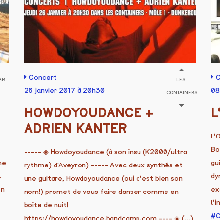
Concert
C
AR
LES
26 janvier 2017 à 20h30
08
CONTAINERS
HOWDOYOUDANCE +
L
ADRIEN KANTER
t
L’
Bo
----- ◈ Howdoyoudance (à son insu (K2000/ultra
ne
gu
rythme) d'Aveyron) ----- Avec deux synthés et
.
dy
une guitare, Howdoyoudance (oui c’est bien son
on
ex
nom!) promet de vous faire danser comme en
l’
boite de nuit!
C
https://howdoyoudance.bandcamp.com ---- ◈ (...)