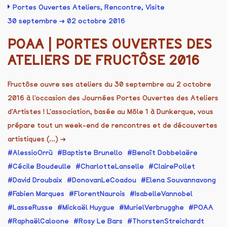
Portes Ouvertes Ateliers
,
Rencontre
,
Visite
30 septembre → 02 octobre 2016
POAA | PORTES OUVERTES DES
ATELIERS DE FRUCTÔSE 2016
Fructôse ouvre ses ateliers du 30 septembre au 2 octobre
2016 à l'occasion des Journées Portes Ouvertes des Ateliers
d'Artistes ! L'association, basée au Môle 1 à Dunkerque, vous
prépare tout un week-end de rencontres et de découvertes
artistiques (...)
→
AlessioOrrù
Baptiste Brunello
Benoît Dobbelaëre
Cécile Boudeulle
CharlotteLanselle
ClairePollet
David Droubaix
DonovanLeCoadou
Elena Souvannavong
Fabien Marques
FlorentNaurois
IsabelleVannobel
LasseRusse
Mickaël Huygue
MurielVerbrugghe
POAA
RaphaëlCaloone
Rosy Le Bars
ThorstenStreichardt