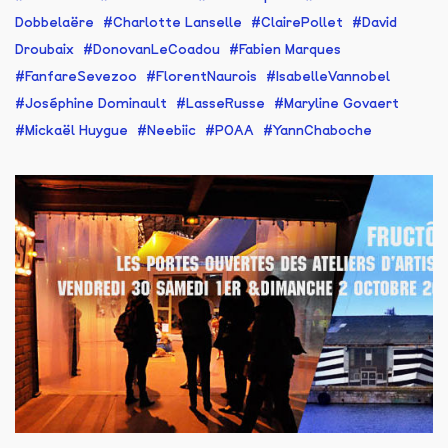
Dobbelaëre
Charlotte Lanselle
ClairePollet
David
Droubaix
DonovanLeCoadou
Fabien Marques
FanfareSevezoo
FlorentNaurois
IsabelleVannobel
Joséphine Dominault
LasseRusse
Maryline Govaert
Mickaël Huygue
Neebiic
POAA
YannChaboche