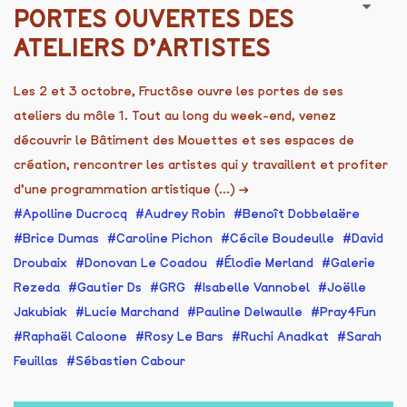
PORTES OUVERTES DES
ATELIERS D’ARTISTES
Les 2 et 3 octobre, Fructôse ouvre les portes de ses
ateliers du môle 1. Tout au long du week-end, venez
découvrir le Bâtiment des Mouettes et ses espaces de
création, rencontrer les artistes qui y travaillent et profiter
d’une programmation artistique (...)
→
Apolline Ducrocq
Audrey Robin
Benoît Dobbelaëre
Brice Dumas
Caroline Pichon
Cécile Boudeulle
David
Droubaix
Donovan Le Coadou
Élodie Merland
Galerie
Rezeda
Gautier Ds
GRG
Isabelle Vannobel
Joëlle
Jakubiak
Lucie Marchand
Pauline Delwaulle
Pray4Fun
Raphaël Caloone
Rosy Le Bars
Ruchi Anadkat
Sarah
Feuillas
Sébastien Cabour