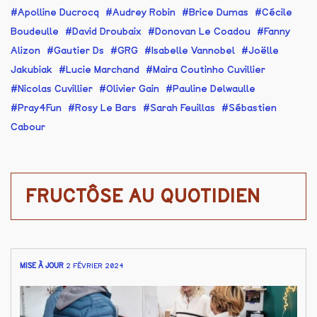
Apolline Ducrocq
Audrey Robin
Brice Dumas
Cécile
Boudeulle
David Droubaix
Donovan Le Coadou
Fanny
Alizon
Gautier Ds
GRG
Isabelle Vannobel
Joëlle
Jakubiak
Lucie Marchand
Maira Coutinho Cuvillier
Nicolas Cuvillier
Olivier Gain
Pauline Delwaulle
Pray4Fun
Rosy Le Bars
Sarah Feuillas
Sébastien
Cabour
FRUCTÔSE AU QUOTIDIEN
MISE À JOUR
2 FÉVRIER 2024