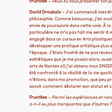
Fructôse
–
Peux-tu nous présenter ton p
David Droubaix
– J’ai commencé mes étud
philosophie. Comme beaucoup, j’en avais 
envie de poursuivre dans cette voie. À l
particulière ne m’a pas fait me sentir à
engagé dans un cursus en Arts plastiques 
développer une pratique artistique plus a
l’époque. J’étais frustré de ne pas rece
esthétiques que je me posais alors, auss
arts de Nantes où j’ai obtenu mon DNSEP 
été confronté à la réalité de la vie quoti
n’étions, dans ma promotion, que peu pré
savoir comment déclarer son statut et 
Fructôse
–
Parmi les expériences et renc
a-t-il eu plus marquantes que d’autres ?