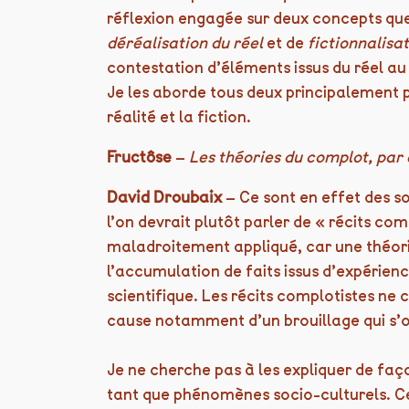
réflexion engagée sur deux concepts que j
déréalisation du réel
et de
fictionnalisat
contestation d’éléments issus du réel au p
Je les aborde tous deux principalement p
réalité et la fiction.
Fructôse
–
Les théories du complot, par
David Droubaix
– Ce sont en effet des s
l’on devrait plutôt parler de « récits com
maladroitement appliqué, car une théori
l’accumulation de faits issus d’expérience
scientifique. Les récits complotistes ne
cause notamment d’un brouillage qui s’o
Je ne cherche pas à les expliquer de façon
tant que phénomènes socio-culturels. Ce 