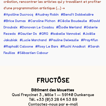
création, rencontrer les artistes qui y travaillent et profiter
d’une programmation artistique (...)
→
Apolline Ducrocq
Audrey Robin
Benoît Dobbelaëre
Brice Dumas
Caroline Pichon
Cécile Boudeulle
David
Droubaix
Donovan Le Coadou
Élodie Merland
Galerie
Rezeda
Gautier Ds
GRG
Isabelle Vannobel
Joëlle
Jakubiak
Lucie Marchand
Pauline Delwaulle
Pray4Fun
Raphaël Caloone
Rosy Le Bars
Ruchi Anadkat
Sarah
Feuillas
Sébastien Cabour
FRUCTÔSE
Bâtiment des Mouettes
Quai Freycinet 3 , Môle 1 — 59140 Dunkerque
Tél. +33 (0)3 28 64 53 89
Contactez-nous par e-mail