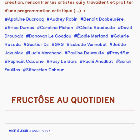
création, rencontrer les artistes qui y travaillent et profiter
d’une programmation artistique (...)
→
Apolline Ducrocq
Audrey Robin
Benoît Dobbelaëre
Brice Dumas
Caroline Pichon
Cécile Boudeulle
David
Droubaix
Donovan Le Coadou
Élodie Merland
Galerie
Rezeda
Gautier Ds
GRG
Isabelle Vannobel
Joëlle
Jakubiak
Lucie Marchand
Pauline Delwaulle
Pray4Fun
Raphaël Caloone
Rosy Le Bars
Ruchi Anadkat
Sarah
Feuillas
Sébastien Cabour
FRUCTÔSE AU QUOTIDIEN
MISE À JOUR
3 AVRIL 2024