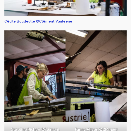
Cécile Boudeulle ©Clément Vanleene
Caroline Pichon ©Clément
Fanny Alizon ©Clément