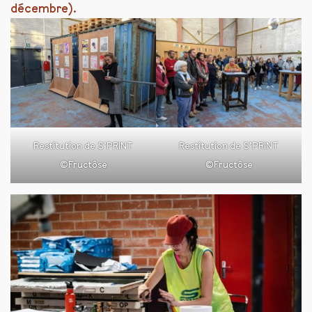
décembre).
Restitution de S’PRINT
Restitution de S’PRINT
©Fructôse
©Fructôse