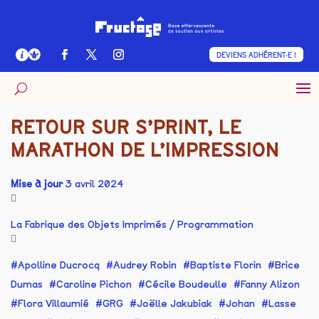
DEVIENS ADHÉRENT·E !
RETOUR SUR S’PRINT, LE
MARATHON DE L’IMPRESSION
Mise à jour
3 avril 2024
La Fabrique des Objets Imprimés
/
Programmation
Apolline Ducrocq
Audrey Robin
Baptiste Florin
Brice
Dumas
Caroline Pichon
Cécile Boudeulle
Fanny Alizon
Flora Villaumié
GRG
Joëlle Jakubiak
Johan
Lasse