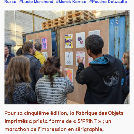
Russe
Lucie Marchand
Marek Kemse
Pauline Delwaulle
Pour sa cinquième édition, la
Fabrique des Objets
Imprimés
a pris la forme de « S’PRINT » ; un
marathon de l’impression en sérigraphie,