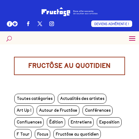
DEVIENS ADHÉRENT·E !
FRUCTÔSE AU QUOTIDIEN
Toutes catégories
Actualités des artistes
Art Up !
Autour de Fructôse
Conférences
Confluences
Édition
Entretiens
Exposition
F Tour
Focus
Fructôse au quotidien