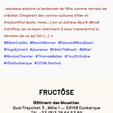
Jeunesse explore le lendemain de fête comme terreau de
création S'inspirant des contre-cultures d'hier et
d'aujourd'hui (punk, raves...) sur un plateau épuré dénué
d'artifice, les acteurs cherchent à nous transmettre la
vibration de ce qui fait (...)
→
BélenCubilla
BenoitMorvan
EdouardRibouillault
HugoEymard
jeunesse
KévinThébault
Môle1
NicolasChevrier
ThomasMallen
ToutEnScène
VilleDunkerque
ZOOM festival
FRUCTÔSE
Bâtiment des Mouettes
Quai Freycinet 3 , Môle 1 — 59140 Dunkerque
Tél. +33 (0)3 28 64 53 89