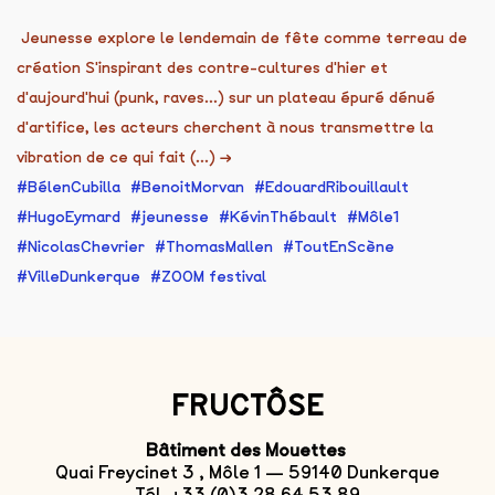
Jeunesse explore le lendemain de fête comme terreau de
création S'inspirant des contre-cultures d'hier et
d'aujourd'hui (punk, raves...) sur un plateau épuré dénué
d'artifice, les acteurs cherchent à nous transmettre la
vibration de ce qui fait (...)
→
BélenCubilla
BenoitMorvan
EdouardRibouillault
HugoEymard
jeunesse
KévinThébault
Môle1
NicolasChevrier
ThomasMallen
ToutEnScène
VilleDunkerque
ZOOM festival
FRUCTÔSE
Bâtiment des Mouettes
Quai Freycinet 3 , Môle 1 — 59140 Dunkerque
Tél. +33 (0)3 28 64 53 89