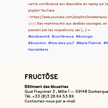
cette conférence est disponible en replay sur la
playlist YouTube
: https://www.youtube.com/playlist/howdareyou 
◇◇◇ Des mammouths aux abeilles sauvages, en
passant par les coquelicots, les (...)
→
biodiversité
conférence
écologie
évolution
How dare you?
Marie Pleintel
N
Hautekèete
FRUCTÔSE
Bâtiment des Mouettes
Quai Freycinet 3 , Môle 1 — 59140 Dunkerqu
Tél. +33 (0)3 28 64 53 89
Contactez-nous par e-mail