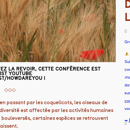
Gr
Su
EZ LA REVOIR, CETTE CONFÉRENCE EST
co
LIST YOUTUBE
mo
IST/HOWDAREYOU
!
da
◇◇◇
sur
co
 passant par les coquelicots, les oiseaux de
vo
diversité est affectée par les activités humaines
t bouleversés, certaines espèces se retrouvent
➥
aissent.