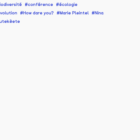
iodiversité
conférence
écologie
volution
How dare you?
Marie Pleintel
Nina
utekèete