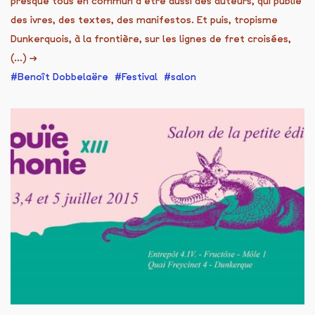
presque tous en commun d’être aussi des auteurs, qui publie
des ivres, des textes, des manifestos. Et puis, tropisme
Dunkerquois, à la frontière, sur les lignes de fret croisées,
(...)
→
Benoît Dobbelaëre
Festival
salon