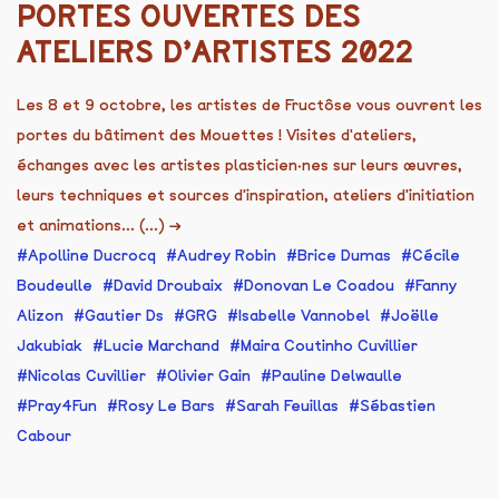
PORTES OUVERTES DES
ATELIERS D’ARTISTES 2022
Les 8 et 9 octobre, les artistes de Fructôse vous ouvrent les
portes du bâtiment des Mouettes ! Visites d'ateliers,
échanges avec les artistes plasticien·nes sur leurs œuvres,
leurs techniques et sources d'inspiration, ateliers d'initiation
et animations... (...)
→
Apolline Ducrocq
Audrey Robin
Brice Dumas
Cécile
Boudeulle
David Droubaix
Donovan Le Coadou
Fanny
Alizon
Gautier Ds
GRG
Isabelle Vannobel
Joëlle
Jakubiak
Lucie Marchand
Maira Coutinho Cuvillier
Nicolas Cuvillier
Olivier Gain
Pauline Delwaulle
Pray4Fun
Rosy Le Bars
Sarah Feuillas
Sébastien
Cabour