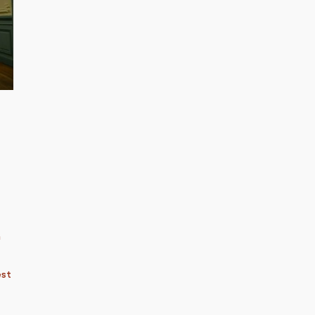
n
est