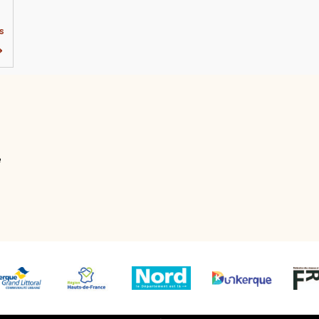
s
→
e