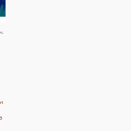
VAL
et
13