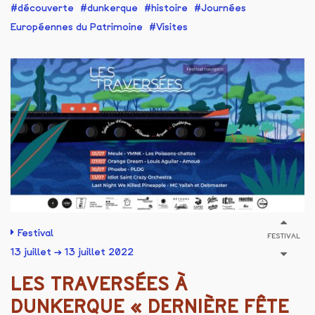
découverte
dunkerque
histoire
Journées
Européennes du Patrimoine
Visites
Festival
FESTIVAL
13 juillet → 13 juillet 2022
LES TRAVERSÉES À
DUNKERQUE « DERNIÈRE FÊTE