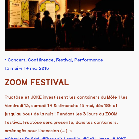
Concert
,
Conférence
,
Festival
,
Performance
13 mai → 14 mai 2016
ZOOM FESTIVAL
Fructôse et JOKE investissent les containers du Môle 1 les
Vendredi 13, samedi 14 & dimanche 15 mai, dès 18h et
jusqu'au bout de la nuit ! Pendant les 3 jours du ZOOM
festival, Fructôse sera présente, dans les containers,
aménagés pour l'occasion (...)
→