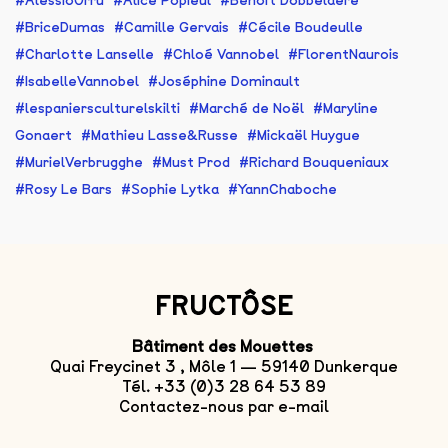
AlessioOrrù
Alice Popieul
Benoît Dobbelaëre
BriceDumas
Camille Gervais
Cécile Boudeulle
Charlotte Lanselle
Chloé Vannobel
FlorentNaurois
IsabelleVannobel
Joséphine Dominault
lespaniersculturelskilti
Marché de Noël
Maryline
Gonaert
Mathieu Lasse&Russe
Mickaël Huygue
MurielVerbrugghe
Must Prod
Richard Bouqueniaux
Rosy Le Bars
Sophie Lytka
YannChaboche
FRUCTÔSE
Bâtiment des Mouettes
Quai Freycinet 3 , Môle 1 — 59140 Dunkerque
Tél. +33 (0)3 28 64 53 89
Contactez-nous par e-mail