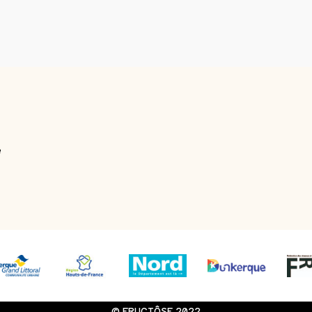
e
© FRUCTÔSE 2022