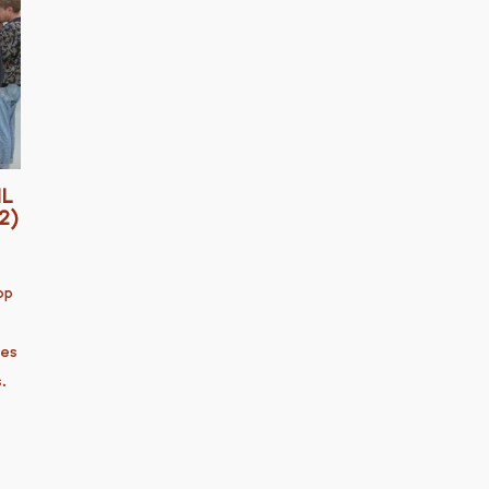
IL
2)
op
ces
.