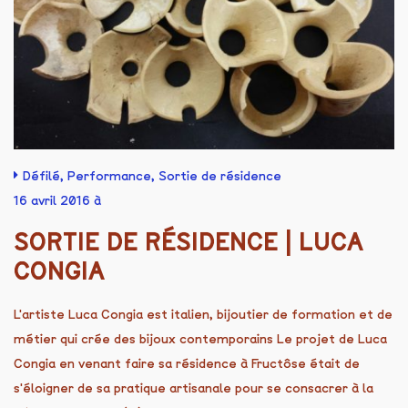
Défilé
,
Performance
,
Sortie de résidence
16 avril 2016 à
SORTIE DE RÉSIDENCE | LUCA
CONGIA
L'artiste Luca Congia est italien, bijoutier de formation et de
métier qui crée des bijoux contemporains Le projet de Luca
Congia en venant faire sa résidence à Fructôse était de
s'éloigner de sa pratique artisanale pour se consacrer à la