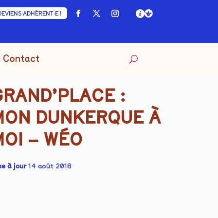
DEVIENS ADHÉRENT·E !
Contact
GRAND’PLACE :
MON DUNKERQUE À
MOI – WÉO
se à jour
14 août 2018