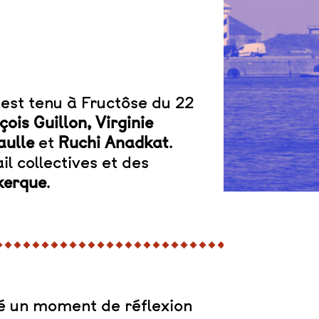
s’est tenu à Fructôse du 22
is Guillon, Virginie
waulle
et
Ruchi Anadkat
.
l collectives et des
kerque
.
é un moment de réflexion