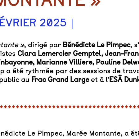
MONTANTE »
FÉVRIER 2025｜
tante »
, dirigé par
Bénédicte Le Pimpec
, 
tistes
Clara Lemercier Gemptel, Jean-Franço
inbayonne, Marianne Villiere, Pauline Del
 a été rythmée par des sessions de travai
public au
Frac Grand Large
et à l’
ESÄ Dun
nédicte Le Pimpec, Marée Montante, a ét