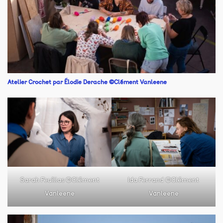
Atelier Crochet par Élodie Derache ©Clément Vanleene
Sarah Feuillas ©Clément
Ida Ferrand ©Clément
Vanleene
Vanleene