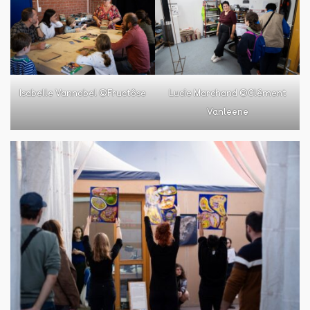
Isabelle Vannobel ©Fructôse
Lucie Marchand ©Clément
Vanleene