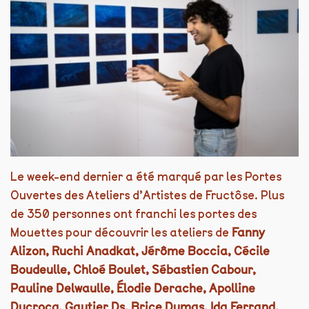
Le week-end dernier a été marqué par les Portes
Ouvertes des Ateliers d’Artistes de Fructôse. Plus
de 350 personnes ont franchi les portes des
Mouettes pour découvrir les ateliers de
Fanny
Alizon, Ruchi Anadkat, Jérôme Boccia, Cécile
Boudeulle, Chloé Boulet, Sébastien Cabour,
Pauline Delwaulle, Élodie Derache, Apolline
Ducrocq, Gautier Ds, Brice Dumas, Ida Ferrand,