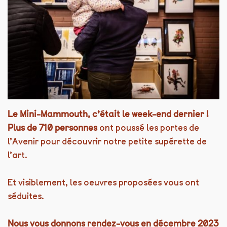
Le Mini-Mammouth, c’était le week-end dernier !
Plus de 710 personnes
ont poussé les portes de
l’Avenir pour découvrir notre petite supérette de
l’art.
Et visiblement, les oeuvres proposées vous ont
séduites.
Nous vous donnons rendez-vous en décembre 2023