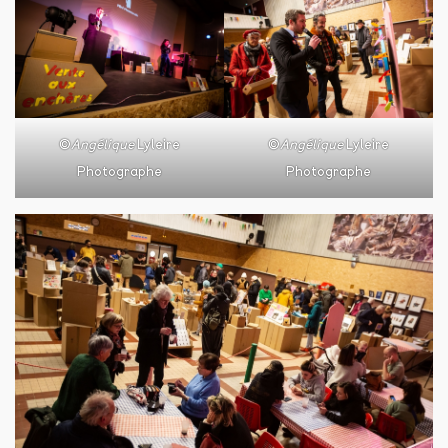
©
Angélique
Lyleire
©
Angélique
Lyleire
Photographe
Photographe