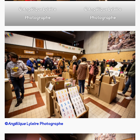
©
Angélique
Lyleire
©
Angélique
Lyleire
Photographe
Photographe
©
Angélique
Lyleire Photographe