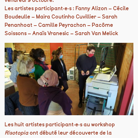
Les artistes participant·e·s : Fanny Alizon – Cécile
Boudeulle – Maira Coutinho Cuvillier – Sarah
Penanhoat – Camille Peyrachon – Pacôme
Soissons – Anaïs Vranesic – Sarah Van Melick
Les huit artistes participant·e·s au workshop
Risotopia
ont débuté leur découverte de la