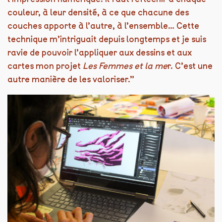
couleur, à leur densité, à ce que chacune des
couches apporte à l’autre, à l’ensemble… Cette
technique m’intriguait depuis longtemps et je suis
ravie de pouvoir l’appliquer aux dessins et aux
cartes mon projet
Les Femmes et la me
r. C’est une
autre manière de les valoriser.”