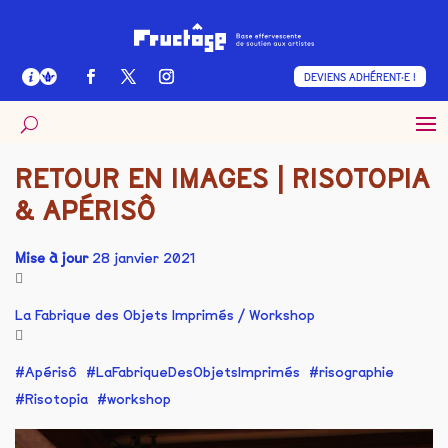
DEVIENS ADHÉRENT·E !
RETOUR EN IMAGES | RISOTOPIA
& APÉRISÔ
Mise à jour
28 janvier 2021
La Fabrique des Objets Imprimés
/
Workshop
Apérisô
LaFabriqueDesObjetsImprimés
risographie
Risotopia
workshop