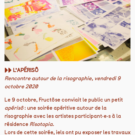
▶︎▶︎
L’APÉRISÔ
Rencontre autour de la risographie, vendredi 9
octobre 2020
Le 9 octobre, Fructôse conviait le public un petit
apérisô
: une soirée apéritive autour de la
risographie avec les artistes participant·e·s à la
résidence
Risotopia
.
Lors de cette soirée, iels ont pu exposer les travaux