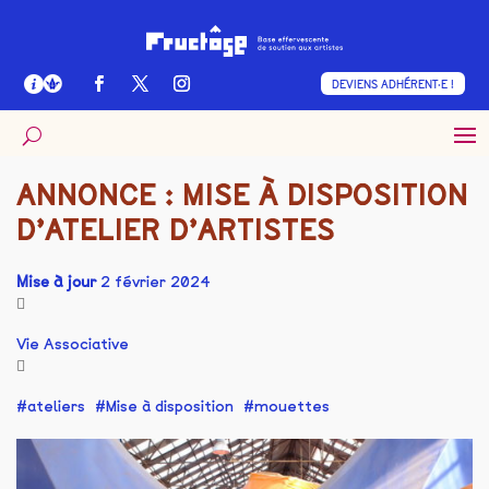
DEVIENS ADHÉRENT·E !
ANNONCE : MISE À DISPOSITION
D’ATELIER D’ARTISTES
Mise à jour
2 février 2024
Vie Associative
ateliers
Mise à disposition
mouettes