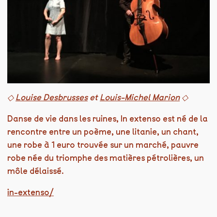
◇
Louise Desbrusses
et
Louis-Michel Marion
◇
Danse de vie dans les ruines, In extenso est né de la
rencontre entre un poème, une litanie, un chant,
une robe à 1 euro trouvée sur un marché, pauvre
robe née du triomphe des matières pétrolières, un
môle délaissé.
in-extenso/