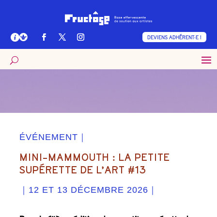
DEVIENS ADHÉRENT·E !
ÉVÉNEMENT｜
MINI-MAMMOUTH : LA PETITE
SUPÉRETTE DE L’ART #13
｜12 ET 13 DÉCEMBRE 2026｜