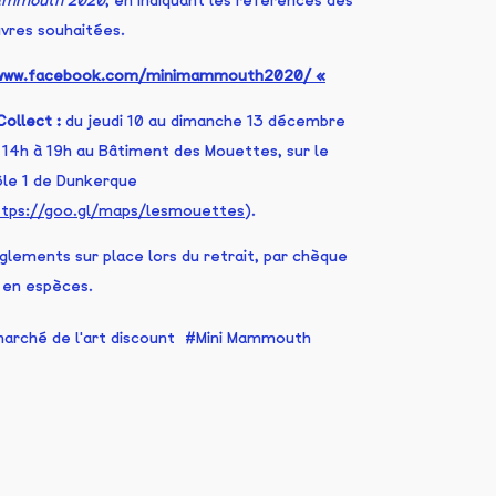
mmouth 2020
, en indiquant les références des
vres souhaitées.
www.facebook.com/minimammouth2020/ «
Collect :
du jeudi 10 au dimanche 13 décembre
 14h à 19h au Bâtiment des Mouettes, sur le
le 1 de Dunkerque
ttps://goo.gl/maps/lesmouettes
).
glements sur place lors du retrait, par chèque
 en espèces.
arché de l'art discount
Mini Mammouth