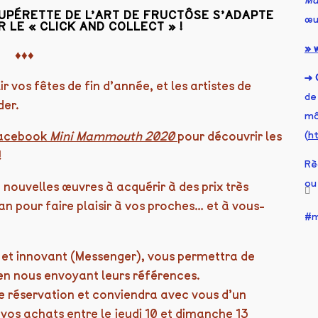
Ma
SUPÉRETTE DE L’ART DE FRUCTÔSE S’ADAPTE
œu
LE « CLICK AND COLLECT » !
» 
♦♦♦
→ 
r vos fêtes de fin d’année, et les artistes de
de
der.
mô
Facebook
Mini Mammouth 2020
pour découvrir les
(
h
!
Rè
ou
 nouvelles œuvres à acquérir à des prix très
an pour faire plaisir à vos proches… et à vous-
m
 et innovant (Messenger), vous permettra de
 en nous envoyant leurs références.
e réservation et conviendra avec vous d’un
vos achats entre le jeudi 10 et dimanche 13