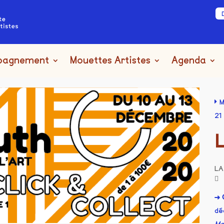
pagnement
Mouettes Artistes
Agenda
M
21
LA
→ C
dé