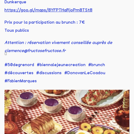
Dunkerque
https://goo.gl/maps/8YFPTHaRjoPm8TSt8
Prix pour la participation au brunch : 7€
Tous publics
Attention : réservation vivement conseillée auprès de
clemence@fructosefructose.fr
50degrenord
biennalejeunecreation
brunch
découvertes
discussions
DonovanLeCoadou
FabienMarques